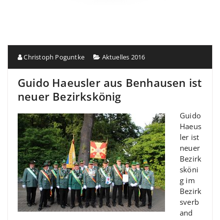
Christoph Poguntke
Aktuelles 2016
Guido Haeusler aus Benhausen ist
neuer Bezirkskönig
Guido
Haeus
ler ist
neuer
Bezirk
sköni
g im
Bezirk
sverb
and