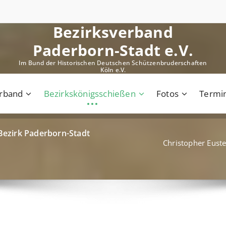
Bezirksverband
Paderborn-Stadt e.V.
Im Bund der Historischen Deutschen Schützenbruderschaften
Köln e.V.
erband
Bezirkskönigsschießen
Fotos
Termi
 Bezirk Paderborn-Stadt
Christopher Euste