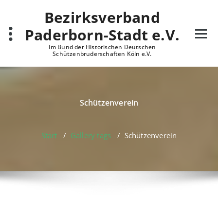
Zum
Bezirksverband
Inhalt
springen
Paderborn-Stadt e.V.
Im Bund der Historischen Deutschen
Schützenbruderschaften Köln e.V.
Schützenverein
Start
/
Gallery tags
/
Schützenverein