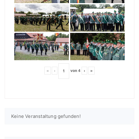
«
‹
von
4
›
»
Keine Veranstaltung gefunden!