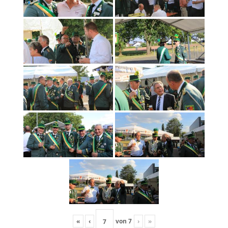
«
‹
von
7
›
»