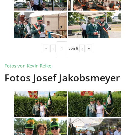
«
‹
von
6
›
»
Fotos von Kevin Reike
Fotos Josef Jakobsmeyer