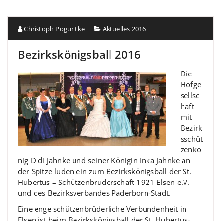
Christoph Poguntke
Aktuelles 2016
Bezirkskönigsball 2016
Die
Hofge
sellsc
haft
mit
Bezirk
sschüt
zenkö
nig Didi Jahnke und seiner Königin Inka Jahnke an
der Spitze luden ein zum Bezirkskönigsball der St.
Hubertus – Schützenbruderschaft 1921 Elsen e.V.
und des Bezirksverbandes Paderborn-Stadt.
Eine enge schützenbrüderliche Verbundenheit in
Elsen ist beim Bezirkskönigsball der St. Hubertus-